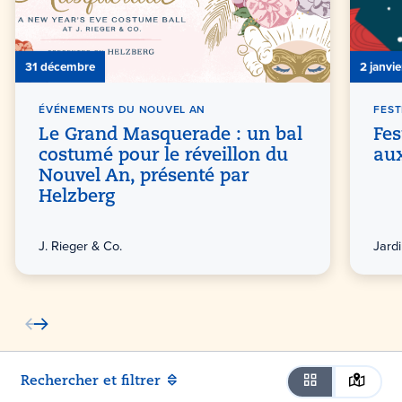
31 décembre
2 janvie
ÉVÉNEMENTS DU NOUVEL AN
FEST
Le Grand Masquerade : un bal
Fes
costumé pour le réveillon du
aux
Nouvel An, présenté par
Helzberg
J. Rieger & Co.
Jard
Rechercher et filtrer