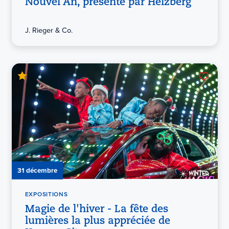
Nouvel An, présenté par Helzberg
J. Rieger & Co.
31 décembre
EXPOSITIONS
Magie de l'hiver - La fête des
lumières la plus appréciée de