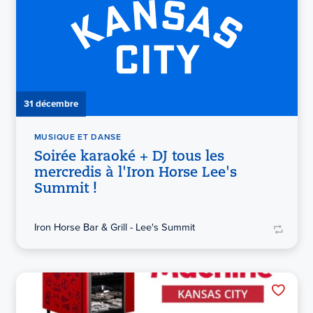
31 décembre
MUSIQUE ET DANSE
Soirée karaoké + DJ tous les
mercredis à l'Iron Horse Lee's
Summit !
Iron Horse Bar & Grill - Lee's Summit