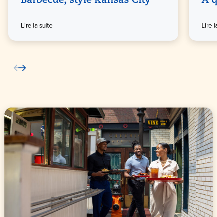
Barbecue, style Kansas City
À q
Lire la suite
Lire l