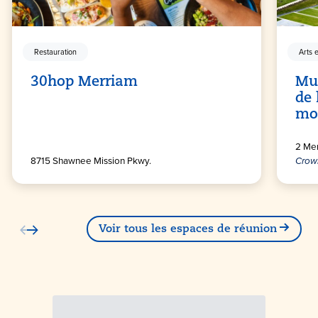
Restauration
Arts e
30hop Merriam
Mu
de 
mo
2 Mem
8715 Shawnee Mission Pkwy.
Crow
Voir tous les espaces de réunion