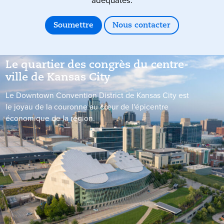
adéquates.
Soumettre
Nous contacter
Le quartier des congrès du centre-
ville de
Kansas City
Le Downtown Convention District de Kansas City est
le joyau de la couronne au cœur de l'épicentre
économique de la région.