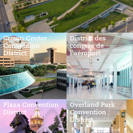
Crown Center
District des
Convention
congrès de
District
l'aéroport
Plaza Convention
Overland Park
District
Convention
District