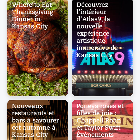
Where to Eat
Découvrez
Thanksgiving
l'intérieur
Dinner in
d'Atlas9, la
Kansas City
nouvelle
expérience
artistique
immersive de
Kansas City
Nouveaux
Poneys roses et
restaurants et
filles de joie :
bars à savourer
Chappell Roan
cet automne à
et Taylor Swift
Kansas City
Événements