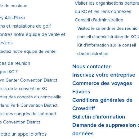
Visiter les organisations parten
le de musique
du KC et les liens connexes
y Allis Plaza
Conseil d'administration
ns et installations de golf
Visitez le calendrier des réunio
ntrez notre équipe de vente et
conseil d'administration de KC
rvices
Kit d'information sur le conseil
actez notre équipe de vente
d'administration
ces de réunion
Nous contacter
uoi KC ?
Inscrivez votre entreprise
n Center Convention District
Commerce des voyages
ricts de la convention KC
Favoris
tier des congrès du centre-ville
Conditions générales de
land Park Convention District
Crowdriff
rict des congrès de l'aéroport
Bulletin d'information
a Convention District
Demande de suppression 
données
ttre un appel d'offres