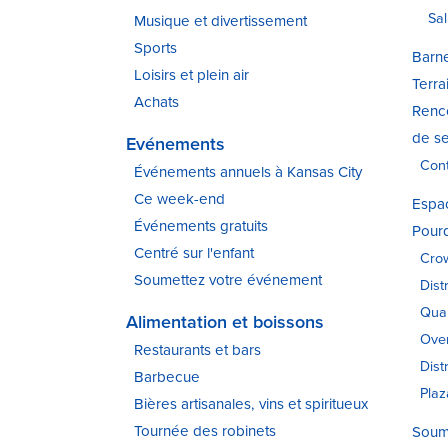
Sal
Musique et divertissement
Sports
Barne
Loisirs et plein air
Terrai
Achats
Renco
de se
Evénements
Cont
Événements annuels à Kansas City
Ce week-end
Espa
Événements gratuits
Pourq
Centré sur l'enfant
Crow
Soumettez votre événement
Dist
Quar
Alimentation et boissons
Over
Restaurants et bars
Dist
Barbecue
Plaz
Bières artisanales, vins et spiritueux
Tournée des robinets
Soume