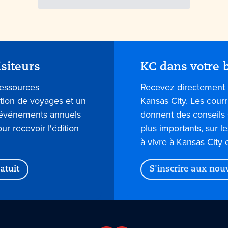
isiteurs
KC dans votre b
ressources
Recevez directement 
ation de voyages et un
Kansas City. Les courr
s événements annuels
donnent des conseils 
our recevoir l'édition
plus importants, sur l
à vivre à Kansas City 
atuit
S'inscrire aux nou