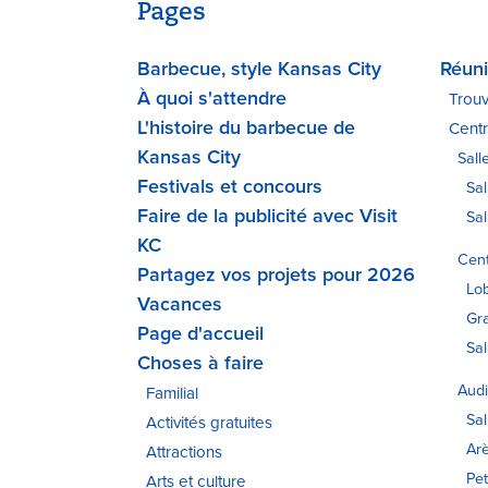
Pages
Barbecue, style Kansas City
Réun
À quoi s'attendre
Trouv
L'histoire du barbecue de
Cent
Kansas City
Sall
Festivals et concours
Sal
Faire de la publicité avec Visit
Sal
KC
Cent
Partagez vos projets pour 2026
Lo
Vacances
Gra
Page d'accueil
Sal
Choses à faire
Audi
Familial
Sal
Activités gratuites
Ar
Attractions
Pet
Arts et culture