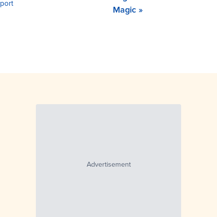
port
Magic »