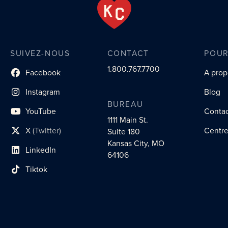
SUIVEZ-NOUS
CONTACT
POUR
1.800.767.7700
Facebook
A prop
lien du profil social
Instagram
Blog
lien vers le profil social
BUREAU
YouTube
Conta
lien vers le profil social
1111 Main St.
X
(Twitter)
Centre
Suite 180
lien vers le profil social
Kansas City, MO
LinkedIn
lien vers le profil social
64106
Tiktok
lien vers le profil social