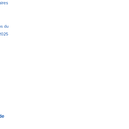
aires
ns du
 2025
de