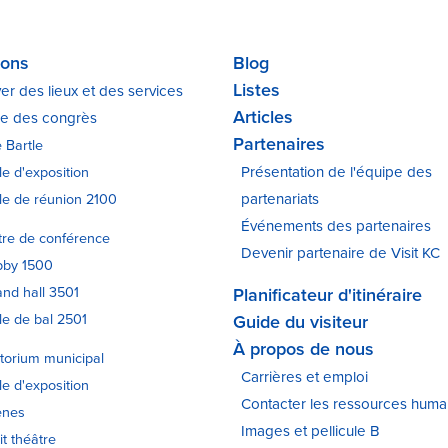
ions
Blog
Listes
er des lieux et des services
Articles
re des congrès
Partenaires
e Bartle
le d'exposition
Présentation de l'équipe des
le de réunion 2100
partenariats
Événements des partenaires
re de conférence
Devenir partenaire de Visit KC
bby 1500
nd hall 3501
Planificateur d'itinéraire
le de bal 2501
Guide du visiteur
À propos de nous
torium municipal
Carrières et emploi
le d'exposition
Contacter les ressources huma
ènes
Images et pellicule B
it théâtre