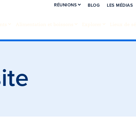
RÉUNIONS
BLOG
LES MÉDIAS
nts
Alimentation et boissons
Explorer
Lieux de sé
ite