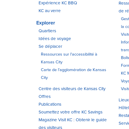
Expérience KC BBQ
Resso
KC au verre
de ré
Gest
Explorer
la c
Quartiers
Visi
Idées de voyage
Info
Se déplacer
tran
Ressources sur l'accessibilité à
Boît
Kansas City
Form
Carte de l'agglomération de Kansas
KC M
City
Voy
Centre des visiteurs de Kansas City
Visi
Offres
Lieux
Publications
Hôtel
Soumettez votre offre KC Savings
Resta
Magazine Visit KC : Obtenir le guide
Servi
des visiteurs