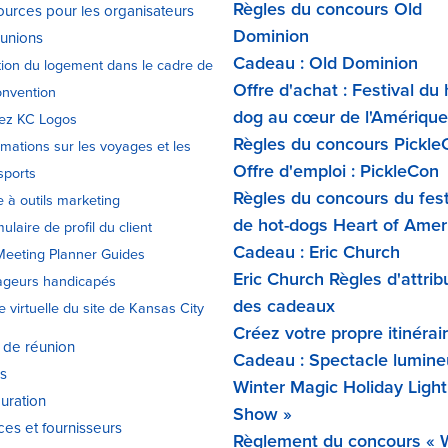
Règles du concours Old
urces pour les organisateurs
Dominion
unions
Cadeau : Old Dominion
ion du logement dans le cadre de
Offre d'achat : Festival du 
onvention
dog au cœur de l'Amérique
tez KC Logos
Règles du concours Pickle
rmations sur les voyages et les
Offre d'emploi : PickleCon
sports
Règles du concours du fest
e à outils marketing
de hot-dogs Heart of Amer
ulaire de profil du client
Cadeau : Eric Church
eeting Planner Guides
Eric Church Règles d'attrib
ageurs handicapés
des cadeaux
te virtuelle du site de Kansas City
Créez votre propre itinérai
 de réunion
Cadeau : Spectacle lumine
s
Winter Magic Holiday Light
uration
Show »
ces et fournisseurs
Règlement du concours « 