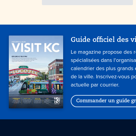
Guide officiel des v
Le magazine propose des 
spécialisées dans l'organis
calendrier des plus grand
de la ville. Inscrivez-vous p
actuelle par courrier.
Commander un guide gr