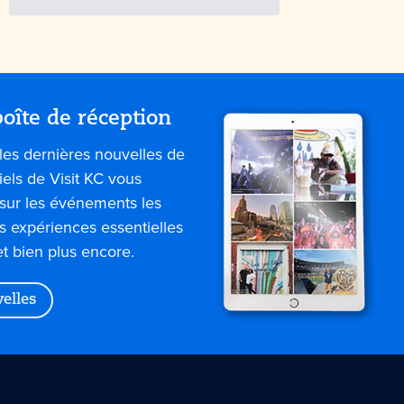
oîte de réception
les dernières nouvelles de
iels de Visit KC vous
sur les événements les
es expériences essentielles
et bien plus encore.
velles