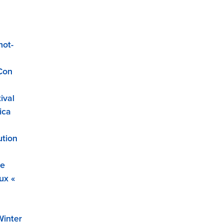
hot-
Con
ival
ica
ution
re
ux «
Winter