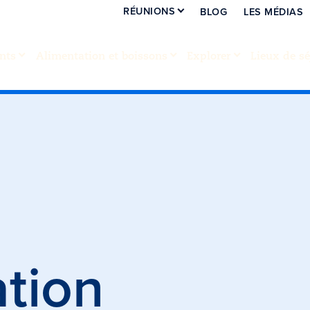
RÉUNIONS
BLOG
LES MÉDIAS
nts
Alimentation et boissons
Explorer
Lieux de sé
e
ation