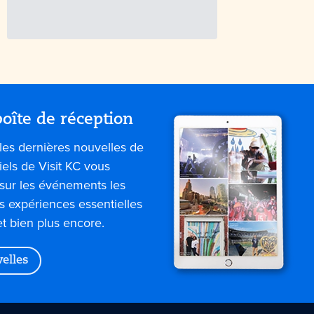
oîte de réception
les dernières nouvelles de
iels de Visit KC vous
sur les événements les
es expériences essentielles
et bien plus encore.
velles