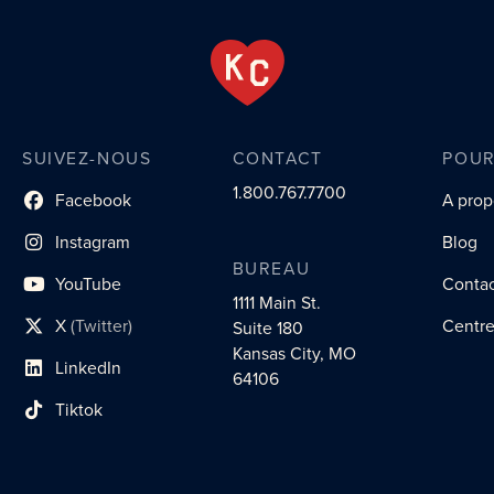
SUIVEZ-NOUS
CONTACT
POUR
1.800.767.7700
Facebook
A prop
lien du profil social
Instagram
Blog
lien vers le profil social
BUREAU
YouTube
Conta
lien vers le profil social
1111 Main St.
X
(Twitter)
Centre
Suite 180
lien vers le profil social
Kansas City, MO
LinkedIn
lien vers le profil social
64106
Tiktok
lien vers le profil social