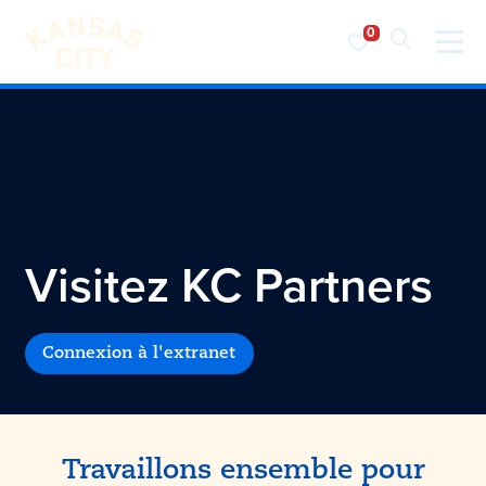
Visiter KC
Skip to content
Visitez KC
Partners
Connexion à l'extranet
Travaillons ensemble pour