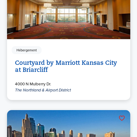
Hébergement
Courtyard by Marriott Kansas City
at Briarcliff
4000 N Mulberry Dr.
The Northland & Airport District