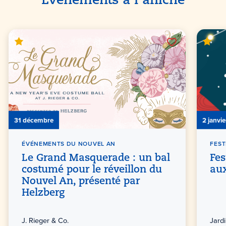
Événements à l'affiche
31 décembre
2 janvie
ÉVÉNEMENTS DU NOUVEL AN
FEST
Le Grand Masquerade : un bal
Fes
costumé pour le réveillon du
aux
Nouvel An, présenté par
Helzberg
J. Rieger & Co.
Jard