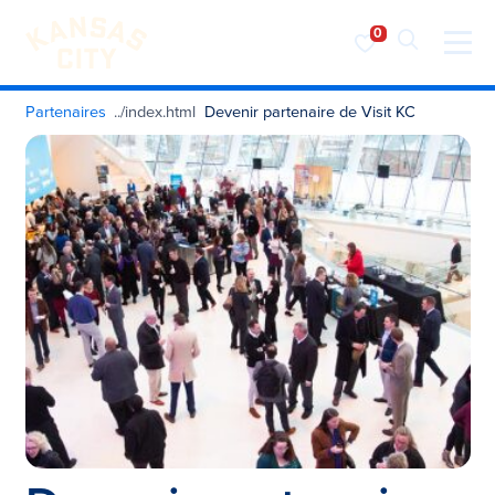
Visiter KC
Skip to content
Partenaires
Devenir partenaire de Visit KC