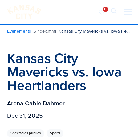
Visiter KC
Skip to content
Evénements
Kansas City Mavericks vs. Iowa Heartlanders
Kansas City
Mavericks vs. Iowa
Heartlanders
Arena Cable Dahmer
Dec 31, 2025
Spectacles publics
Sports