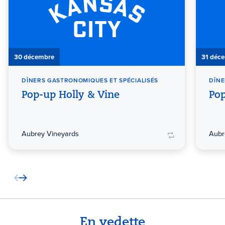
30 décembre
31 déc
DÎNERS GASTRONOMIQUES ET SPÉCIALISÉS
DÎNE
Pop-up Holly & Vine
Pop
Aubrey Vineyards
Aubr
En vedette