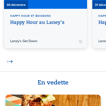
30 décembre
31 déc
HAPPY HOUR ET BOISSONS
HAPP
Happy Hour au Laney's
Ha
Laney's Get Down
Lane
En vedette