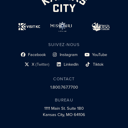
SUIVEZ-NOUS
Facebook
Instagram
YouTube
lien du profil social
lien vers le profil social
lien vers le profil social
X
(Twitter)
LinkedIn
Tiktok
lien vers le profil social
lien vers le profil social
lien vers le profil social
CONTACT
1.800.767.7700
BUREAU
1111 Main St.
Suite 180
Kansas City, MO 64106