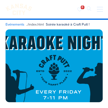
Visiter KC
Skip to content
Evénements
Soirée karaoké à Craft Putt !