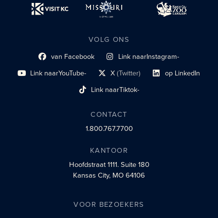
VOLG ONS
van Facebook
Link naar
Instagram-
Link naar sociaal profiel
sociaal profiel
Link naar
YouTube-
X
(Twitter)
op LinkedIn
sociaal profiel
sociaal profiellink
Link naar sociaal profi
Link naar
Tiktok-
sociaalprofiel
CONTACT
1.800.767.7700
KANTOOR
Hoofdstraat 1111.
Suite 180
Kansas City, MO 64106
VOOR BEZOEKERS