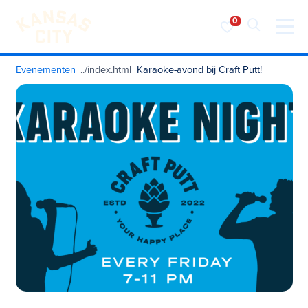
Bezoek KC
Ga naar inhoud
Evenementen
Karaoke-avond bij Craft Putt!