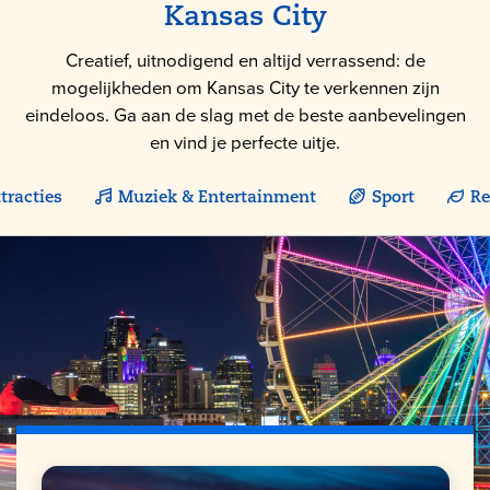
Kansas City
Creatief, uitnodigend en altijd verrassend: de
mogelijkheden om Kansas City te verkennen zijn
eindeloos. Ga aan de slag met de beste aanbevelingen
en vind je perfecte uitje.
tracties
Muziek & Entertainment
Sport
Re