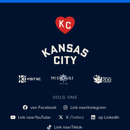
VOLG ONS
van Facebook
Link naar
Instagram-
Link naar sociaal profiel
sociaal profiel
Link naar
YouTube-
X
(Twitter)
op LinkedIn
sociaal profiel
sociaal profiellink
Link naar sociaal profi
Link naar
Tiktok-
sociaalprofiel