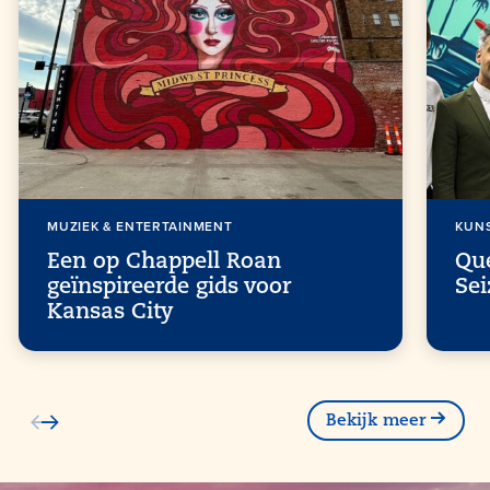
MUZIEK & ENTERTAINMENT
KUN
Een op Chappell Roan
Que
geïnspireerde gids voor
Sei
Kansas City
Bekijk meer