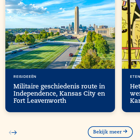
REISIDEEËN
ETEN
Militaire geschiedenis route in
He
Independence, Kansas City en
wer
Fort Leavenworth
Kan
Bekijk meer