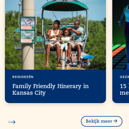
REISIDEEËN
GEZI
Family Friendly Itinerary in
15 
Kansas City
met
Bekijk meer