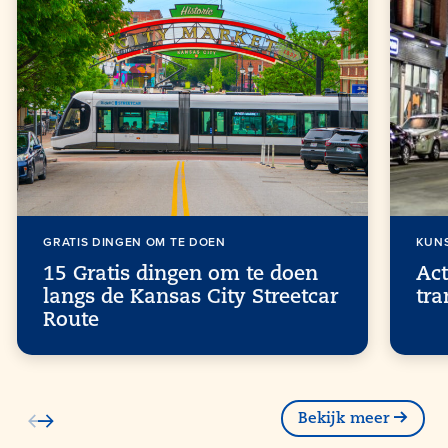
GRATIS DINGEN OM TE DOEN
KUN
15 Gratis dingen om te doen
Act
langs de Kansas City Streetcar
tra
Route
Bekijk meer