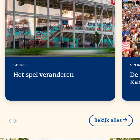
SPORT
SPO
Het spel veranderen
De 
Ka
Bekijk alles