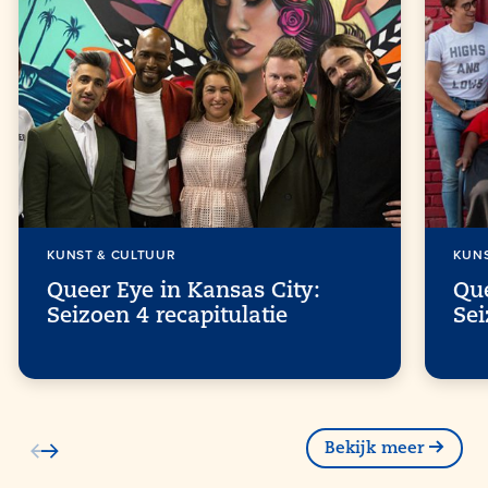
KUNST & CULTUUR
KUN
Queer Eye in Kansas City:
Que
Seizoen 4 recapitulatie
Sei
Bekijk meer