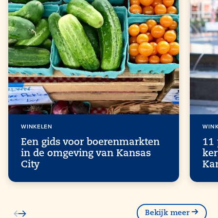
WINKELEN
WIN
Een gids voor boerenmarkten
11 
in de omgeving van Kansas
ker
City
Ka
Bekijk meer