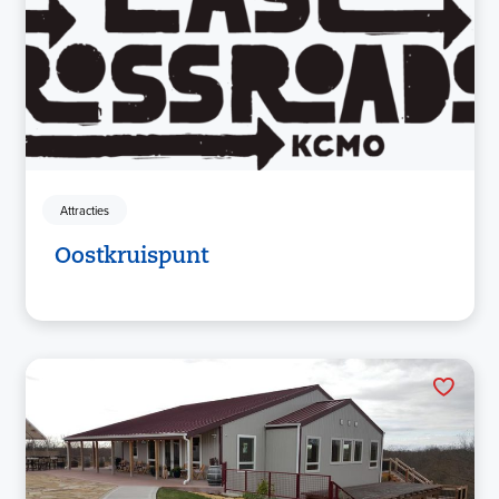
Attracties
Oostkruispunt