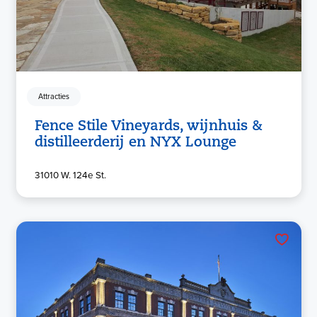
Attracties
Fence Stile Vineyards, wijnhuis &
distilleerderij en NYX Lounge
31010 W. 124e St.