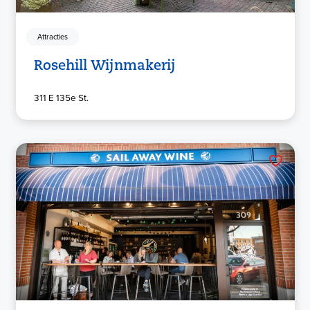
Attracties
Rosehill Wijnmakerij
311 E 135e St.