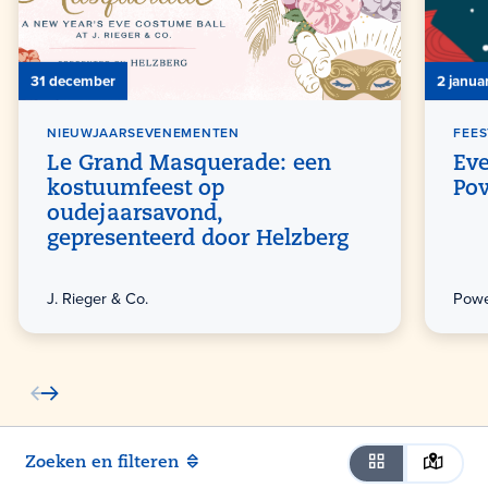
31 december
2 januar
NIEUWJAARSEVENEMENTEN
FEE
Le Grand Masquerade: een
Eve
kostuumfeest op
Po
oudejaarsavond,
gepresenteerd door Helzberg
J. Rieger & Co.
Powe
Zoeken en filteren