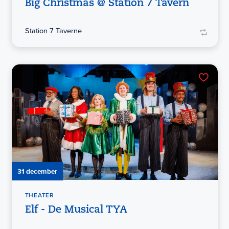
Big Christmas @ Station 7 Tavern
Station 7 Taverne
31 december
THEATER
Elf - De Musical TYA