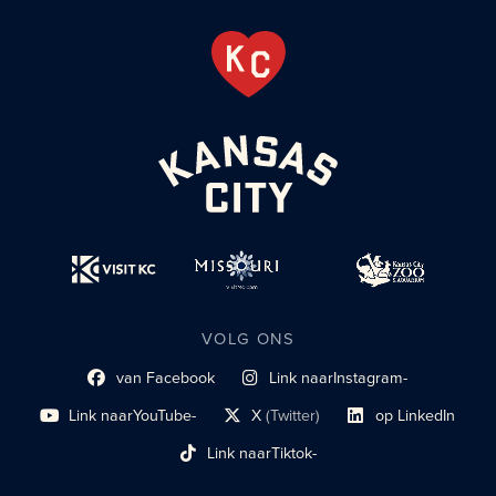
VOLG ONS
van Facebook
Link naar
Instagram-
Link naar sociaal profiel
sociaal profiel
Link naar
YouTube-
X
(Twitter)
op LinkedIn
sociaal profiel
sociaal profiellink
Link naar sociaal profi
Link naar
Tiktok-
sociaalprofiel