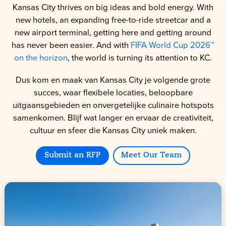
Kansas City thrives on big ideas and bold energy. With
new hotels, an expanding free-to-ride streetcar and a
new airport terminal, getting here and getting around
has never been easier. And with
FIFA World Cup 2026™
on the horizon
, the world is turning its attention to KC.
Dus kom en maak van Kansas City je volgende grote
succes, waar flexibele locaties, beloopbare
uitgaansgebieden en onvergetelijke culinaire hotspots
samenkomen. Blijf wat langer en ervaar de creativiteit,
cultuur en sfeer die Kansas City uniek maken.
Submit an RFP
Meet Our Team