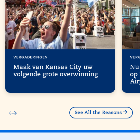
VERGADERINGEN
VER
Maak van Kansas City uw
Nu
volgende grote overwinning
op 
Air
See All the Reasons