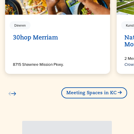
Dineren
Kunst
30hop Merriam
Na
Mo
2 Mem
8715 Shawnee Mission Pkwy.
Crow
Meeting Spaces in KC