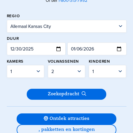
Of bel
1-800-313-7952
REGIO
UITCHECKEN
DUUR
KAMERS
VOLWASSENEN
KINDEREN
Indienen
Zoekopdracht
Ontdek attracties
, pakketten en kortingen