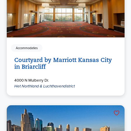
Accommodaties
Courtyard by Marriott Kansas City
in Briarcliff
4000 N Mulberry Dr.
Het Northland & Luchthavendistrict