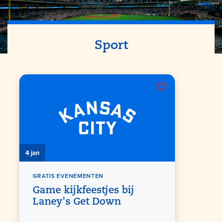
Sport
4 jan
GRATIS EVENEMENTEN
Game kijkfeestjes bij
Laney's Get Down