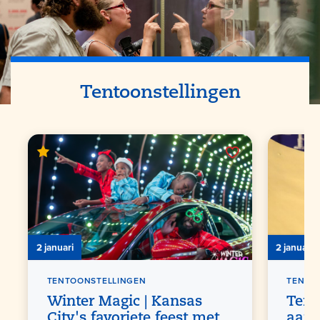
Tentoonstellingen
2 januari
2 januari
TENTOONSTELLINGEN
TENTO
Winter Magic | Kansas
Tent
City's favoriete feest met
aanw