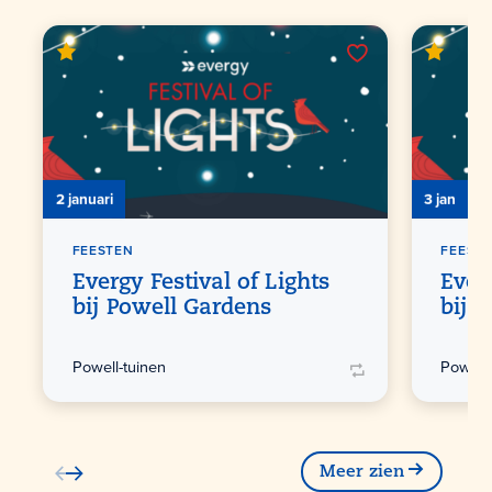
2 januari
3 jan
FEESTEN
FEEST
Evergy Festival of Lights
Ever
bij Powell Gardens
bij 
Powell-tuinen
Powell-
Meer zien