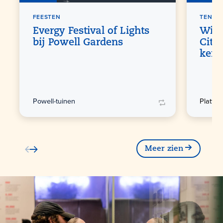
FEESTEN
TENTO
Evergy Festival of Lights
Wint
bij Powell Gardens
City'
kers
Powell-tuinen
Platte
Meer zien