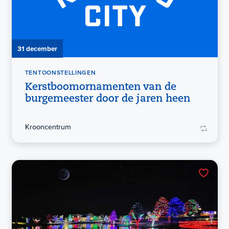
31 december
TENTOONSTELLINGEN
Kerstboomornamenten van de
burgemeester door de jaren heen
Krooncentrum