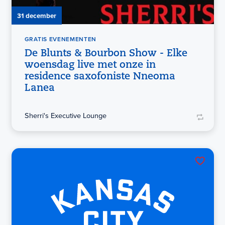
31 december
GRATIS EVENEMENTEN
De Blunts & Bourbon Show - Elke
woensdag live met onze in
residence saxofoniste Nneoma
Lanea
Sherri's Executive Lounge