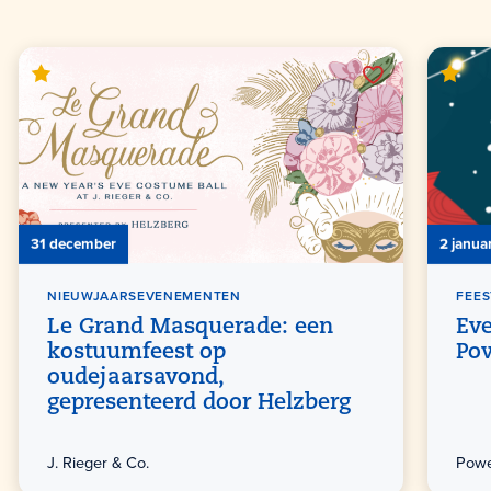
31 december
2 januar
NIEUWJAARSEVENEMENTEN
FEE
Le Grand Masquerade: een
Eve
kostuumfeest op
Po
oudejaarsavond,
gepresenteerd door Helzberg
J. Rieger & Co.
Powe