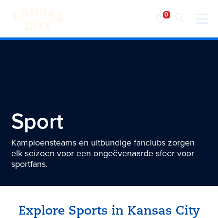
Bezoek KC
Ga naar inhoud
Sport
Kampioensteams en uitbundige fanclubs zorgen
elk seizoen voor een ongeëvenaarde sfeer voor
sportfans.
Explore Sports in
Kansas City