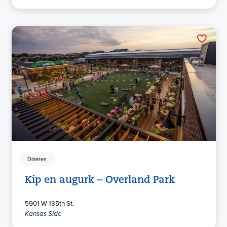
Dineren
Kip en augurk – Overland Park
5901 W 135th St.
Kansas Side