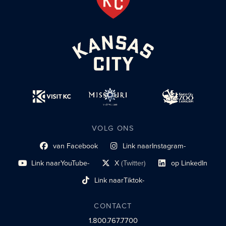
VOLG ONS
van Facebook
Link naar
Instagram-
Link naar sociaal profiel
sociaal profiel
Link naar
YouTube-
X
(Twitter)
op LinkedIn
sociaal profiel
sociaal profiellink
Link naar sociaal profi
Link naar
Tiktok-
sociaalprofiel
CONTACT
1.800.767.7700