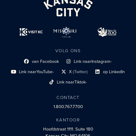
VOLG ONS
van Facebook
Link naar
Instagram-
Link naar sociaal profiel
sociaal profiel
Link naar
YouTube-
X
(Twitter)
op LinkedIn
sociaal profiel
sociaal profiellink
Link naar sociaal profi
Link naar
Tiktok-
sociaalprofiel
CONTACT
1.800.767.7700
KANTOOR
Hoofdstraat 1111.
Suite 180
Kansas City, MO 64106