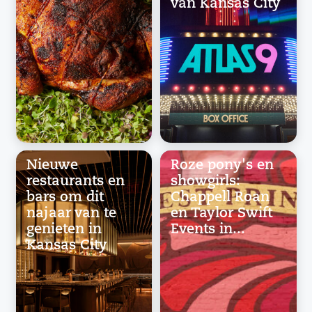
van Kansas City
Nieuwe
Roze pony's en
restaurants en
showgirls:
bars om dit
Chappell Roan
najaar van te
en Taylor Swift
genieten in
Events in...
Kansas City