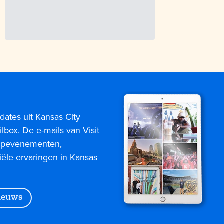
dates uit Kansas City
lbox. De e-mails van Visit
topevenementen,
iële ervaringen in Kansas
nieuws