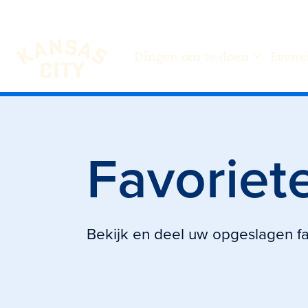
Dingen om te doen
Evene
Bezoek KC
Ga naar inhoud
Favoriet
Bekijk en deel uw opgeslagen fa