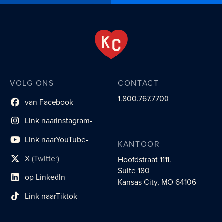
VOLG ONS
CONTACT
1.800.767.7700
van Facebook
Link naar sociaal profiel
Link naar
Instagram-
sociaal profiel
Link naar
YouTube-
KANTOOR
sociaal profiel
X
(Twitter)
Hoofdstraat 1111.
sociaal profiellink
Suite 180
op LinkedIn
Link naar sociaal profiel
Kansas City, MO 64106
Link naar
Tiktok-
sociaalprofiel