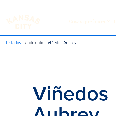
Cosas que hacer
Visita KC
Ir al contenido
Listados
Viñedos Aubrey
Viñedos
Aubrey