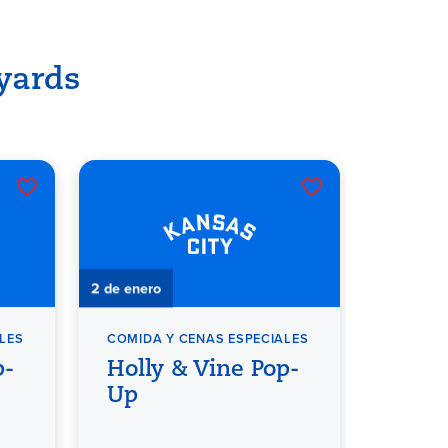
yards
2 de enero
4 de enero
LES
COMIDA Y CENAS ESPECIALES
MÚSICA
p-
Holly & Vine Pop-
Músi
Up
en A
Vine