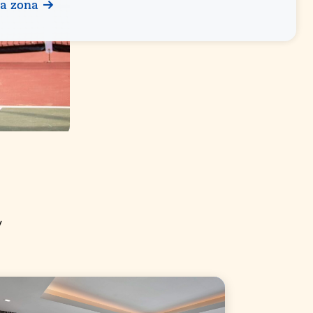
la zona
y