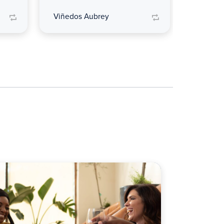
Viñedos Aubrey
Viñedos