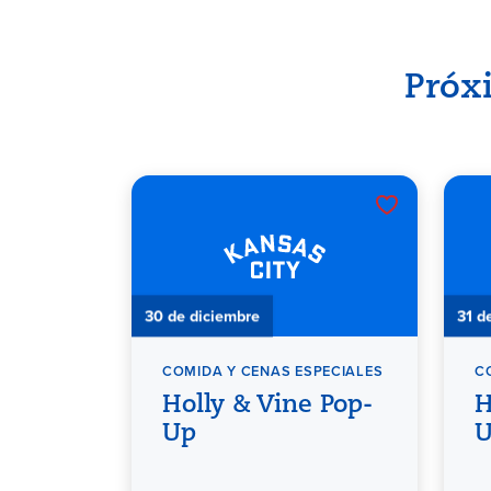
Próx
30 de diciembre
31 d
COMIDA Y CENAS ESPECIALES
C
Holly & Vine Pop-
H
Up