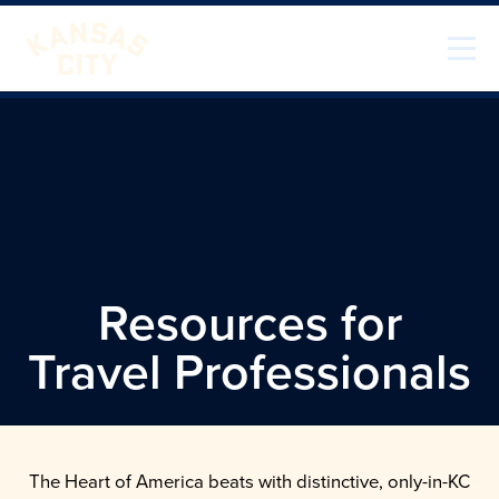
Ir al contenido
Visita KC
Resources for
Travel Professionals
The Heart of America beats with distinctive, only-in-KC