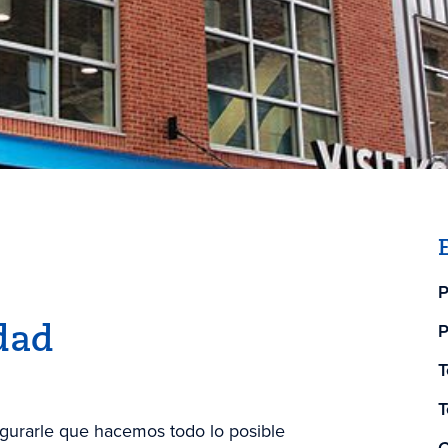
P
P
idad
T
T
segurarle que hacemos todo lo posible