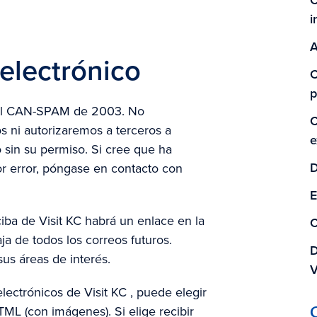
C
i
A
 electrónico
C
p
eral CAN-SPAM de 2003. No
C
 ni autorizaremos a terceros a
e
o sin su permiso. Si cree que ha
D
or error, póngase en contacto con
E
iba de Visit KC habrá un enlace en la
C
aja de todos los correos futuros.
D
us áreas de interés.
V
lectrónicos de Visit KC , puede elegir
TML (con imágenes). Si elige recibir