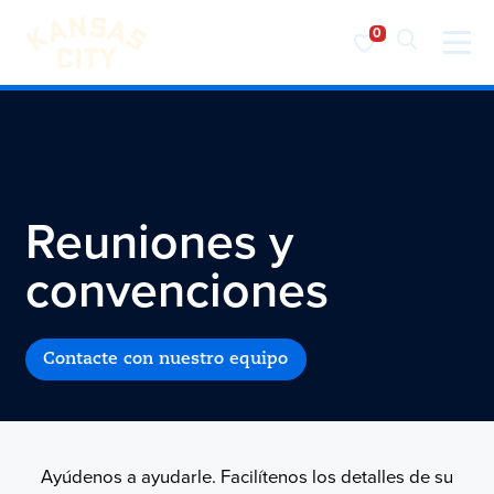
Visita KC
Ir al contenido
Reuniones y
convenciones
Contacte con nuestro equipo
Ayúdenos a ayudarle. Facilítenos los detalles de su