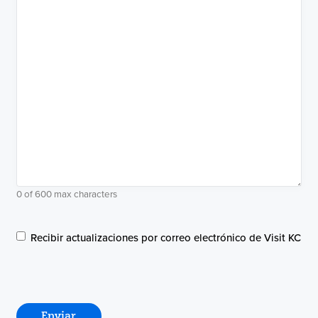
0 of 600 max characters
Comunicaciones
Recibir actualizaciones por correo electrónico de Visit KC
por
correo
electrónico
Enviar