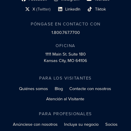
enlace al perfil social
enlace de perfil social
enlace de perfil social
X
(Twitter)
LinkedIn
Tiktok
enlace al perfil social
enlace al perfil social
enlace al perfil social
PÓNGASE EN CONTACTO CON
1.800.767.7700
OFICINA
1111 Main St.
Suite 180
Kansas City, MO 64106
PARA LOS VISITANTES
Quiénes somos
Blog
Contacte con nosotros
Atención al Visitante
PARA PROFESIONALES
Anúnciese con nosotros
Incluya su negocio
Socios