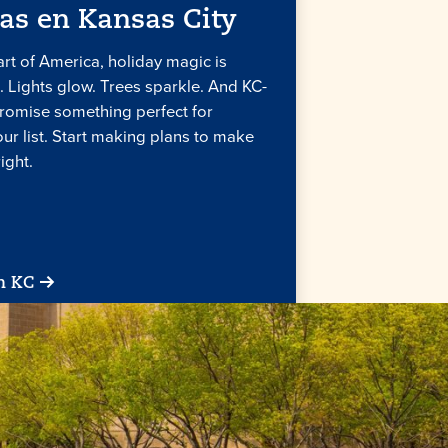
as en
Kansas
City
art of America, holiday magic is
. Lights glow. Trees sparkle. And KC-
omise something perfect for
ur list. Start making plans to make
ight.
n KC