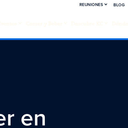
REUNIONES
BLOG
Eventos
Comer y Beber
Descubre KC
Dónde 
er en