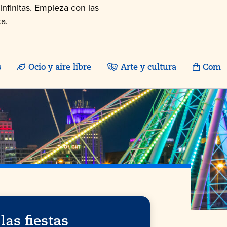
nfinitas. Empieza con las
a.
s
Ocio y aire libre
Arte y cultura
Comp
las fiestas