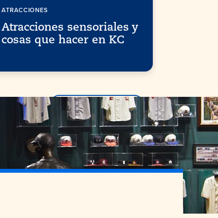
ATRACCIONES
PARA TODA 
Atracciones sensoriales y
Restau
cosas que hacer en KC
en Kan
Más información