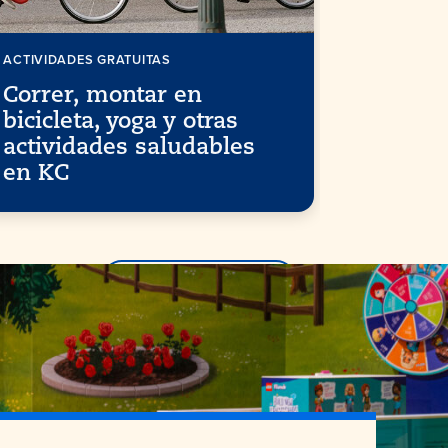
ACTIVIDADES GRATUITAS
ACTIVIDADE
Correr, montar en
Kansas 
bicicleta, yoga y otras
aficion
actividades saludables
en KC
Más información