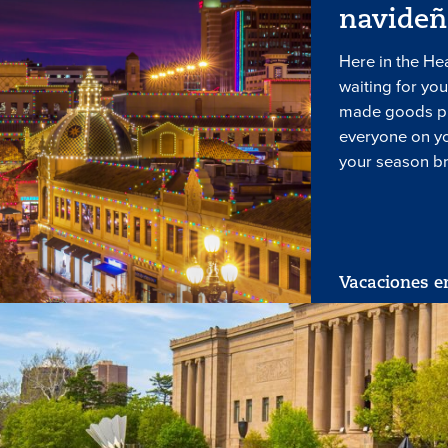
navideñ
Here in the He
waiting for you
made goods pr
everyone on yo
your season br
Vacaciones e