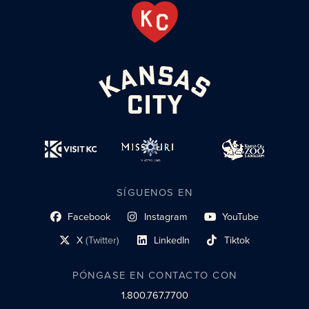
SÍGUENOS EN
Facebook
Instagram
YouTube
enlace al perfil social
enlace de perfil social
enlace de perfil social
X
(Twitter)
LinkedIn
Tiktok
enlace al perfil social
enlace al perfil social
enlace al perfil social
PÓNGASE EN CONTACTO CON
1.800.767.7700