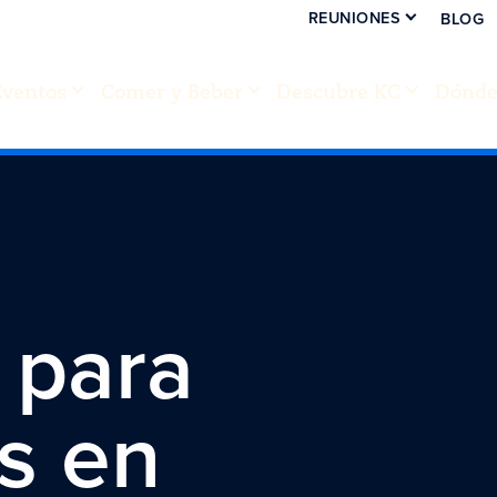
REUNIONES
BLOG
Eventos
Comer y Beber
Descubre KC
Dónde 
 para
s en