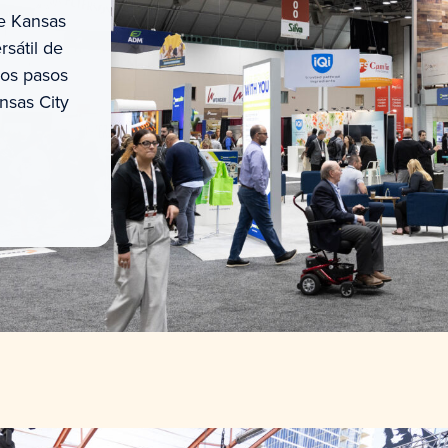
de Kansas
rsátil de
cos pasos
nsas City