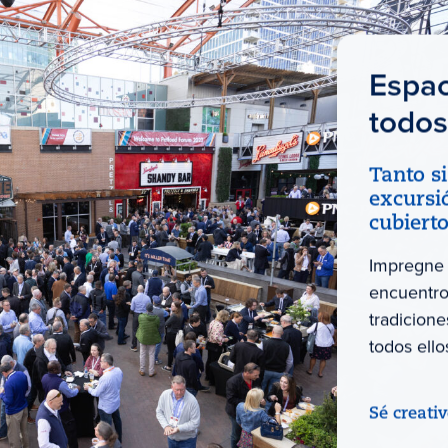
Espac
todos
Tanto s
excursió
cubierto
Impregne 
encuentros
tradicion
todos ello
Sé creati