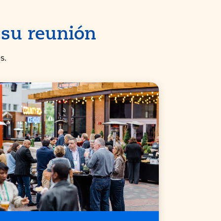
 su reunión
s.