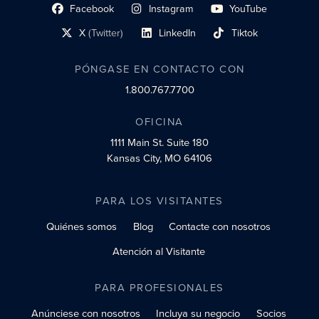
Facebook
Instagram
YouTube
enlace al perfil social
enlace de perfil social
enlace de perfil social
X
(Twitter)
LinkedIn
Tiktok
enlace al perfil social
enlace al perfil social
enlace al perfil social
PÓNGASE EN CONTACTO CON
1.800.767.7700
OFICINA
1111 Main St.
Suite 180
Kansas City, MO 64106
PARA LOS VISITANTES
Quiénes somos
Blog
Contacte con nosotros
Atención al Visitante
PARA PROFESIONALES
Anúnciese con nosotros
Incluya su negocio
Socios