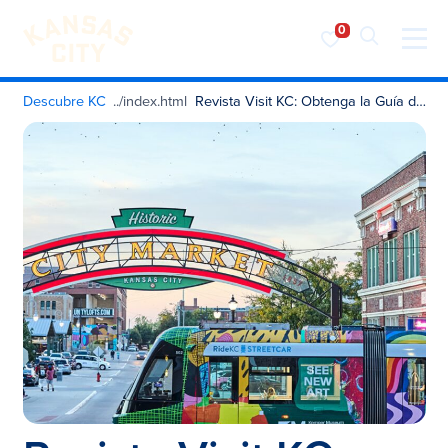
Visita KC
Ir al contenido
Descubre KC
Revista Visit KC: Obtenga la Guía del Visitante