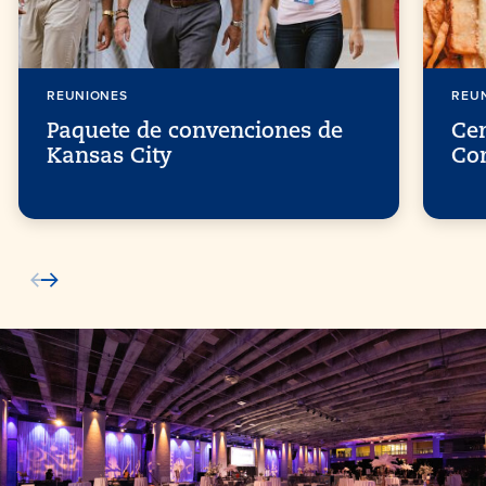
REUNIONES
REU
Paquete de convenciones de
Cen
Kansas City
Co