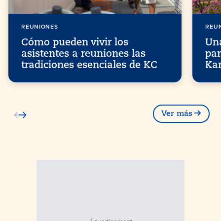
REUNIONES
REU
Cómo pueden vivir los
Una
asistentes a reuniones las
par
tradiciones esenciales de KC
Ka
Ver más