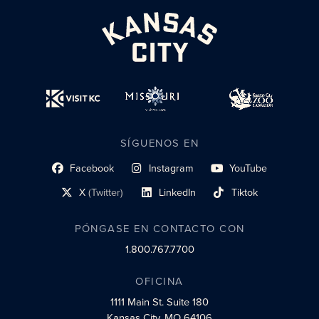
SÍGUENOS EN
Facebook
Instagram
YouTube
enlace al perfil social
enlace de perfil social
enlace de perfil social
X
(Twitter)
LinkedIn
Tiktok
enlace al perfil social
enlace al perfil social
enlace al perfil social
PÓNGASE EN CONTACTO CON
1.800.767.7700
OFICINA
1111 Main St.
Suite 180
Kansas City, MO 64106