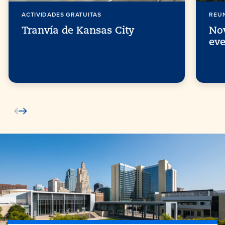
ACTIVIDADES GRATUITAS
REU
Tranvía de Kansas City
No
eve