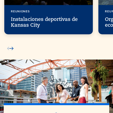
REUNIONES
REU
Instalaciones deportivas de
Or
Kansas City
eco