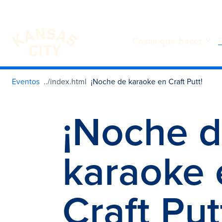
Cosas que hacer
Visita KC
Ir al contenido
Eventos
¡Noche de karaoke en Craft Putt!
¡Noche 
karaoke 
Craft Put