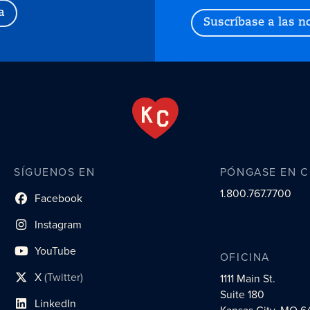
a
Suscríbase a las no
SÍGUENOS EN
PÓNGASE EN 
1.800.767.7700
Facebook
enlace al perfil social
Instagram
enlace de perfil social
YouTube
OFICINA
enlace de perfil social
X
(Twitter)
1111 Main St.
enlace al perfil social
Suite 180
LinkedIn
enlace al perfil social