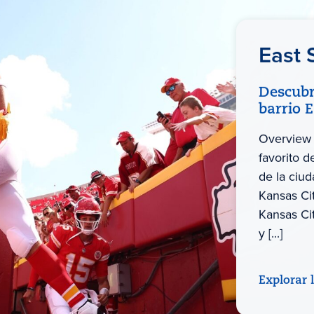
East 
Descubr
barrio 
Overview 
favorito d
de la ciud
Kansas Ci
Kansas Ci
y [...]
Explorar 