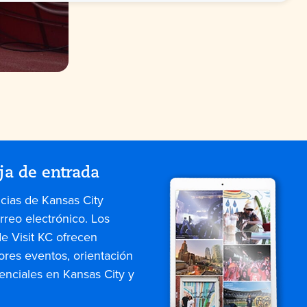
ja de entrada
icias de Kansas City
rreo electrónico. Los
de Visit KC ofrecen
ores eventos, orientación
enciales en Kansas City y