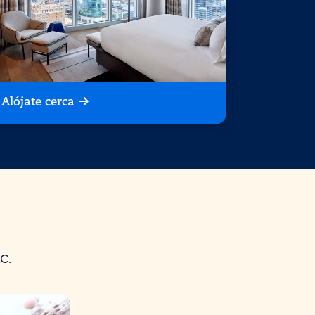
Alójate cerca
C.