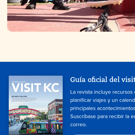
Guía oficial del visi
La revista incluye recursos
planificar viajes y un calen
principales acontecimientos
Suscríbase para recibir la e
correo.