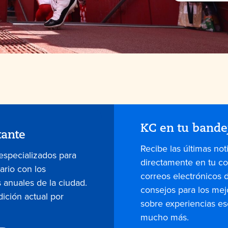
KC en tu bande
tante
Recibe las últimas not
 especializados para
directamente en tu co
dario con los
correos electrónicos 
 anuales de la ciudad.
consejos para los mej
dición actual por
sobre experiencias es
mucho más.