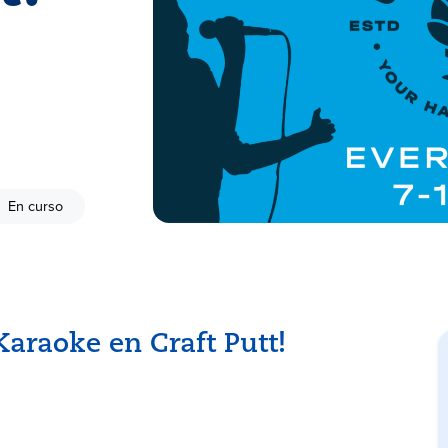
En curso
Karaoke en Craft Putt!