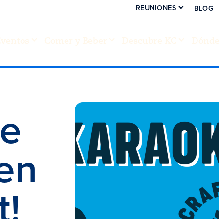
REUNIONES
BLOG
Eventos
Comer y Beber
Descubre KC
Dónde 
de
en
t!