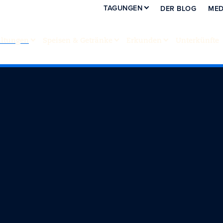
TAGUNGEN
DER BLOG
MED
altungen
Speisen & Getränke
Erkunden
Unterkünfte