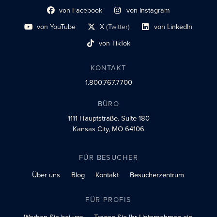
von Facebook
von Instagram
Link zum sozialen Profil
Link zum sozialen Profil
von YouTube
X
(Twitter)
von LinkedIn
Link zum sozialen Profil
Social-Profil-Link
Link zum sozialen Profil
von TikTok
Link zum sozialen Profil
KONTAKT
1.800.767.7700
BÜRO
1111 Hauptstraße.
Suite 180
Kansas City, MO 64106
FÜR BESUCHER
Über uns
Blog
Kontakt
Besucherzentrum
FÜR PROFIS