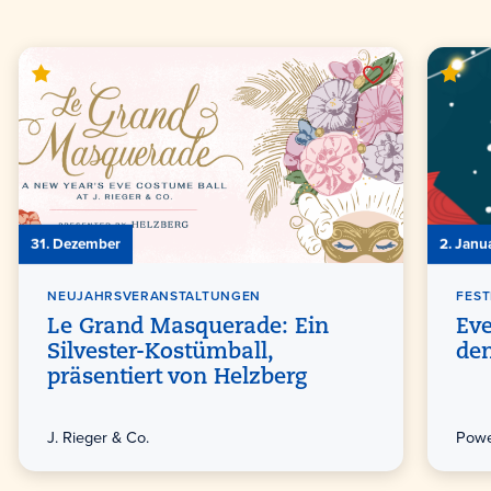
31. Dezember
2. Janu
NEUJAHRSVERANSTALTUNGEN
FEST
Le Grand Masquerade: Ein
Eve
Silvester-Kostümball,
de
präsentiert von Helzberg
J. Rieger & Co.
Powe