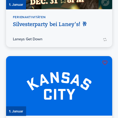
1. Januar
FERIENAKTIVITÄTEN
Silvesterparty bei Laney's! 🥂
Laneys Get Down
1. Januar