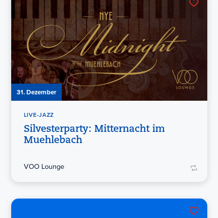
31. Dezember
LIVE-JAZZ
Silvesterparty: Mitternacht im
Muehlebach
VOO Lounge