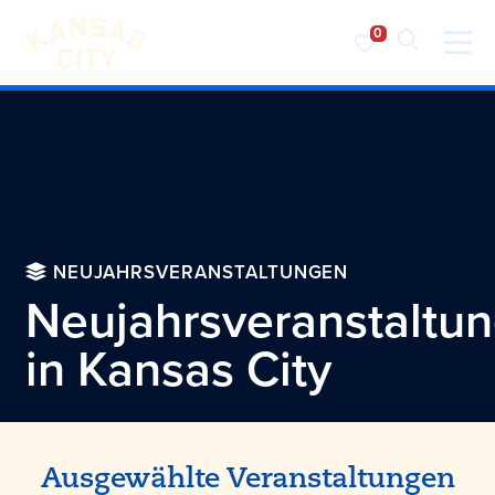
Besuchen Sie KC
Zum Inhalt springen
NEUJAHRSVERANSTALTUNGEN
Neujahrsveranstaltu
in
Kansas City
Ausgewählte Veranstaltungen