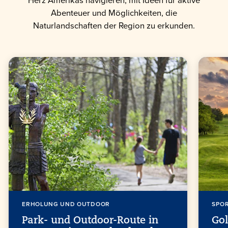
Herz Amerikas navigieren, mit Ideen für aktive
Abenteuer und Möglichkeiten, die
Naturlandschaften der Region zu erkunden.
ERHOLUNG UND OUTDOOR
SPO
Park- und Outdoor-Route in
Gol