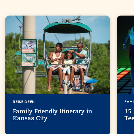
REISEIDEEN
FAMI
Family Friendly Itinerary in
15 
Kansas City
Tee