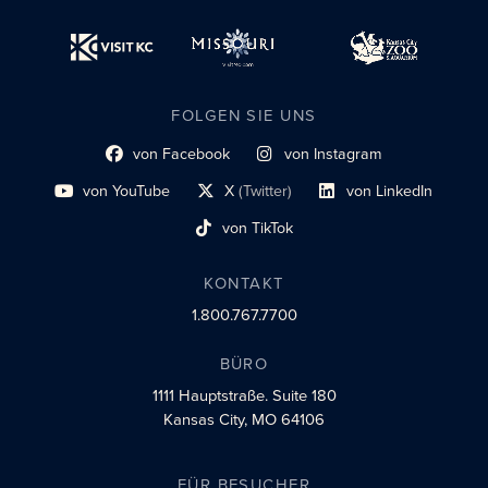
FOLGEN SIE UNS
von Facebook
von Instagram
Link zum sozialen Profil
Link zum sozialen Profil
von YouTube
X
(Twitter)
von LinkedIn
Link zum sozialen Profil
Social-Profil-Link
Link zum sozialen Profil
von TikTok
Link zum sozialen Profil
KONTAKT
1.800.767.7700
BÜRO
1111 Hauptstraße.
Suite 180
Kansas City, MO 64106
FÜR BESUCHER