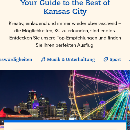
Your Guide to the Best of
Kansas City
Kreativ, einladend und immer wieder überraschend –
die Möglichkeiten, KC zu erkunden, sind endlos.
Entdecken Sie unsere Top-Empfehlungen und finden
Sie Ihren perfekten Ausflug.
nswürdigkeiten
Musik & Unterhaltung
Sport