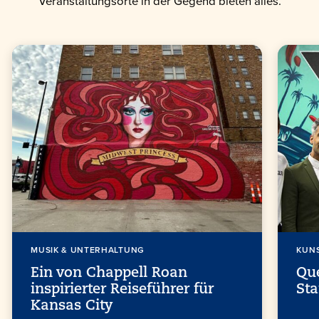
Veranstaltungsorte in der Gegend bieten alles.
MUSIK & UNTERHALTUNG
KUNS
Ein von Chappell Roan
Que
inspirierter Reiseführer für
St
Kansas City