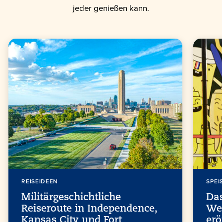
jeder genießen kann.
REISEIDEEN
SPEI
Militärgeschichtliche
Da
Reiseroute in Independence,
Wel
Kansas City und Fort
erö