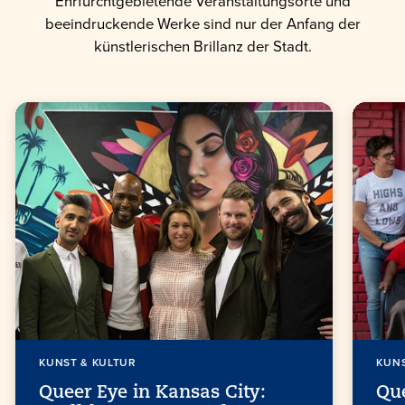
Ehrfurchtgebietende Veranstaltungsorte und
beeindruckende Werke sind nur der Anfang der
künstlerischen Brillanz der Stadt.
KUNST & KULTUR
KUNS
Queer Eye in Kansas City:
Que