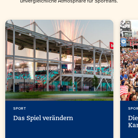
unvergleichliche Atmosphäre für Sportfans.
SPORT
SPO
Das Spiel verändern
Die
Ka