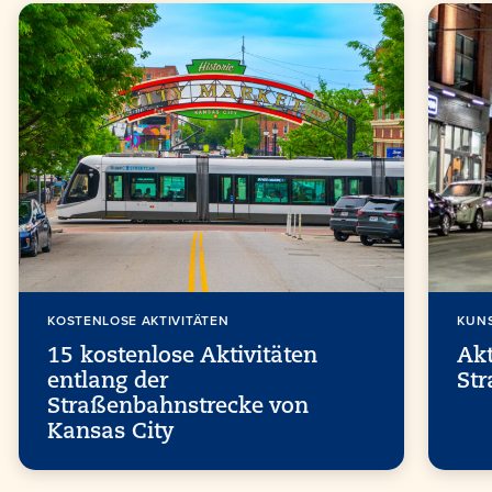
KOSTENLOSE AKTIVITÄTEN
KUNS
15 kostenlose Aktivitäten
Akt
entlang der
St
Straßenbahnstrecke von
Kansas City