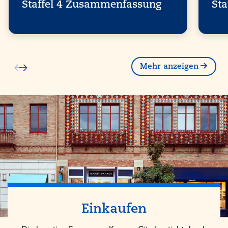
Staffel 4 Zusammenfassung
St
Mehr anzeigen
Einkaufen