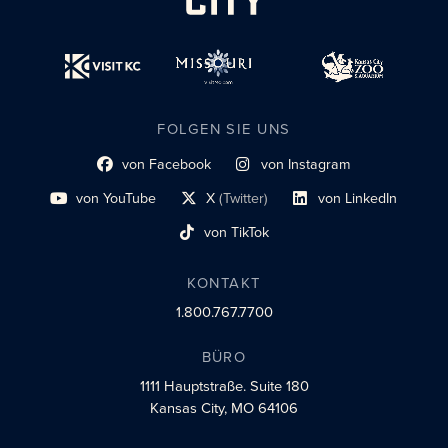
FOLGEN SIE UNS
von Facebook
von Instagram
Link zum sozialen Profil
Link zum sozialen Profil
von YouTube
X
(Twitter)
von LinkedIn
Link zum sozialen Profil
Social-Profil-Link
Link zum sozialen Profil
von TikTok
Link zum sozialen Profil
KONTAKT
1.800.767.7700
BÜRO
1111 Hauptstraße.
Suite 180
Kansas City, MO 64106