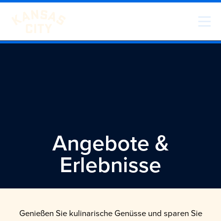
Zum Inhalt springen
Besuchen Sie KC
Angebote &
Erlebnisse
Genießen Sie kulinarische Genüsse und sparen Sie