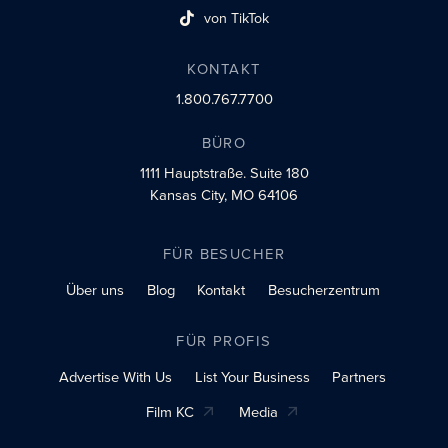
von TikTok
Link zum sozialen Profil
KONTAKT
1.800.767.7700
BÜRO
1111 Hauptstraße.
Suite 180
Kansas City, MO 64106
FÜR BESUCHER
Über uns
Blog
Kontakt
Besucherzentrum
FÜR PROFIS
Advertise With Us
List Your Business
Partners
Film KC
Media