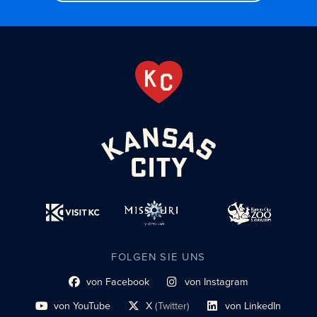
FOLGEN SIE UNS
von Facebook
von Instagram
Link zum sozialen Profil
Link zum sozialen Profil
von YouTube
X
(Twitter)
von LinkedIn
Link zum sozialen Profil
Social-Profil-Link
Link zum sozialen Profil