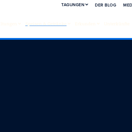
TAGUNGEN
DER BLOG
MED
altungen
Speisen & Getränke
Erkunden
Unterkünfte