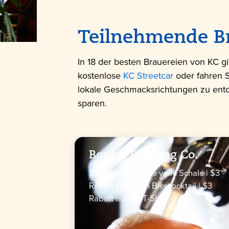
Teilnehmende B
In 18 der besten Brauereien von KC 
kostenlose
KC Streetcar
oder fahren S
lokale Geschmacksrichtungen zu ent
sparen.
Border Brewing Co.
$3 Rabatt auf eine volle Schale | $3
Rabatt auf einen Biercocktail | $3
Rabatt auf ein T-Shirt