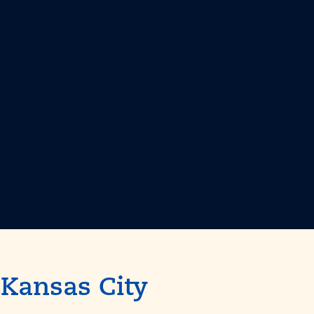
n
Kansas City