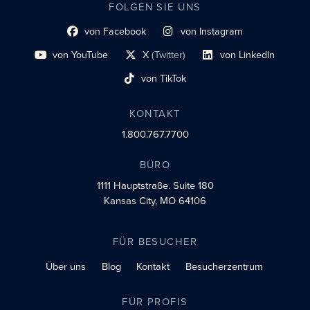
FOLGEN SIE UNS
von Facebook
von Instagram
Link zum sozialen Profil
Link zum sozialen Profil
von YouTube
X
(Twitter)
von LinkedIn
Link zum sozialen Profil
Social-Profil-Link
Link zum sozialen Profil
von TikTok
Link zum sozialen Profil
KONTAKT
1.800.767.7700
BÜRO
1111 Hauptstraße.
Suite 180
Kansas City, MO 64106
FÜR BESUCHER
Über uns
Blog
Kontakt
Besucherzentrum
FÜR PROFIS