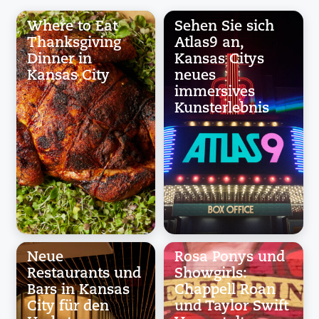
Where to Eat
Sehen Sie sich
Thanksgiving
Atlas9 an,
Dinner in
Kansas Citys
Kansas City
neues
immersives
Kunsterlebnis
Neue
Rosa Ponys und
Restaurants und
Showgirls:
Bars in Kansas
Chappell Roan
City für den
und Taylor Swift