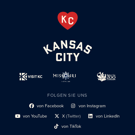
FOLGEN SIE UNS
von Facebook
von Instagram
Link zum sozialen Profil
Link zum sozialen Profil
von YouTube
X
(Twitter)
von LinkedIn
Link zum sozialen Profil
Social-Profil-Link
Link zum sozialen Profil
von TikTok
Link zum sozialen Profil