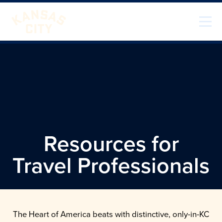
Zum Inhalt springen
Besuchen Sie KC
Resources for
Travel Professionals
The Heart of America beats with distinctive, only-in-KC