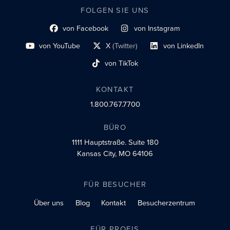
FOLGEN SIE UNS
von Facebook
von Instagram
Link zum sozialen Profil
Link zum sozialen Profil
von YouTube
X
(Twitter)
von LinkedIn
Link zum sozialen Profil
Social-Profil-Link
Link zum sozialen Profil
von TikTok
Link zum sozialen Profil
KONTAKT
1.800.767.7700
BÜRO
1111 Hauptstraße.
Suite 180
Kansas City, MO 64106
FÜR BESUCHER
Über uns
Blog
Kontakt
Besucherzentrum
FÜR PROFIS