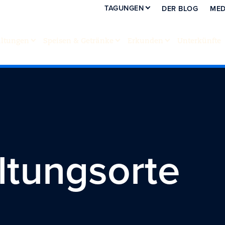
TAGUNGEN
DER BLOG
MED
altungen
Speisen & Getränke
Erkunden
Unterkünfte
ltungsorte