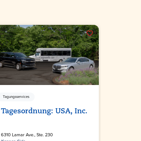
Tagungsservices
Tagungsservic
Tagesordnung: USA, Inc.
Alpha-L
6310 Lamar Ave., Ste. 230