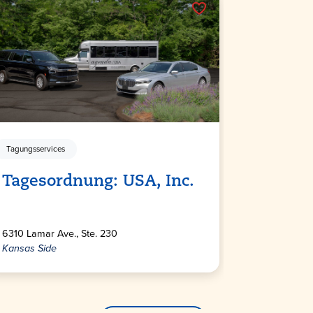
Tagungsservices
Transport
Tagesordnung: USA, Inc.
Arrow 
6310 Lamar Ave., Ste. 230
3601 Manche
Kansas Side
Ostseite und