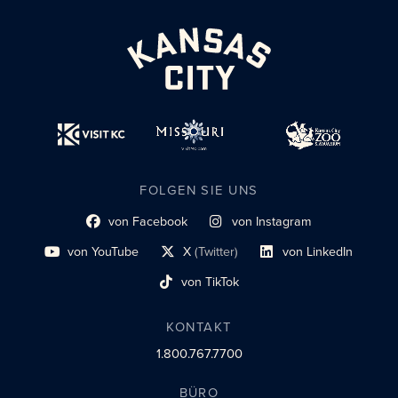
FOLGEN SIE UNS
von Facebook
von Instagram
Link zum sozialen Profil
Link zum sozialen Profil
von YouTube
X
(Twitter)
von LinkedIn
Link zum sozialen Profil
Social-Profil-Link
Link zum sozialen Profil
von TikTok
Link zum sozialen Profil
KONTAKT
1.800.767.7700
BÜRO