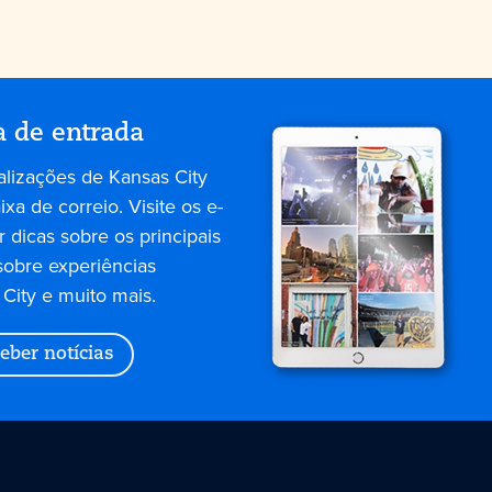
a de entrada
alizações de Kansas City
xa de correio. Visite os e-
 dicas sobre os principais
sobre experiências
City e muito mais.
eber notícias