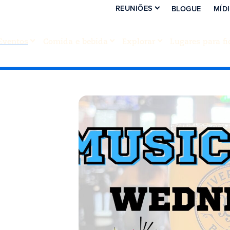
REUNIÕES
BLOGUE
MÍD
Eventos
Comida e bebida
Explorar
Lugares para fi