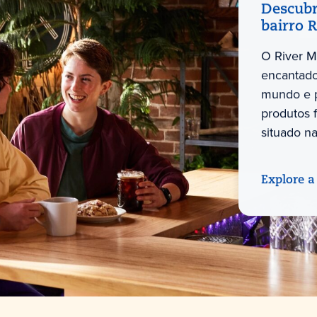
Descubr
bairro 
O River M
encantado
mundo e p
produtos 
situado na
Explore a