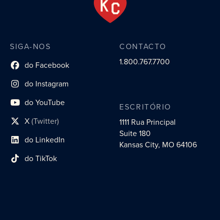
SIGA-NOS
CONTACTO
1.800.767.7700
do Facebook
Link do perfil social
do Instagram
Link do perfil social
do YouTube
ESCRITÓRIO
Link do perfil social
X
(Twitter)
1111 Rua Principal
Link do perfil social
Suite 180
do LinkedIn
Link do perfil social
Kansas City, MO 64106
do TikTok
Link do perfil social