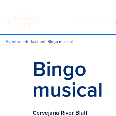
Coisas para fazer
Visite o KC
Saltar para o conteúdo
Eventos
Bingo musical
Bingo
musical
Cervejaria River Bluff