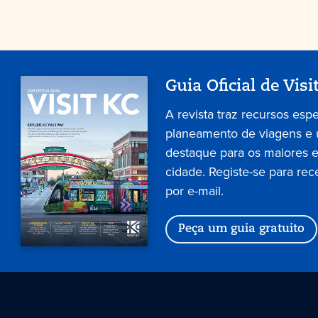
Guia Oficial de Visi
A revista traz recursos esp
planeamento de viagens e
destaque para os maiores 
cidade. Registe-se para rec
por e-mail.
Peça um guia gratuito