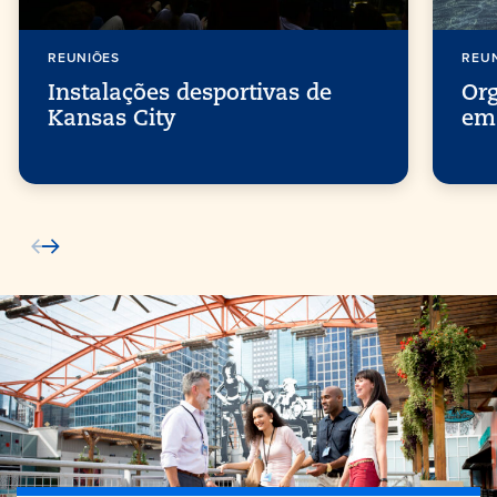
REUNIÕES
REU
Instalações desportivas de
Or
Kansas City
em