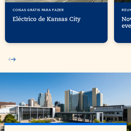
COISAS GRÁTIS PARA FAZER
REU
Eléctrico de Kansas City
Nov
ev