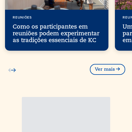
REUNIÕES
REU
Como os participantes em
Um 
reuniões podem experimentar
par
as tradições essenciais de KC
em
Ver mais