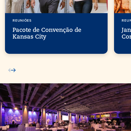
REUNIÕES
REU
Pacote de Convenção de
Jan
Kansas City
Co