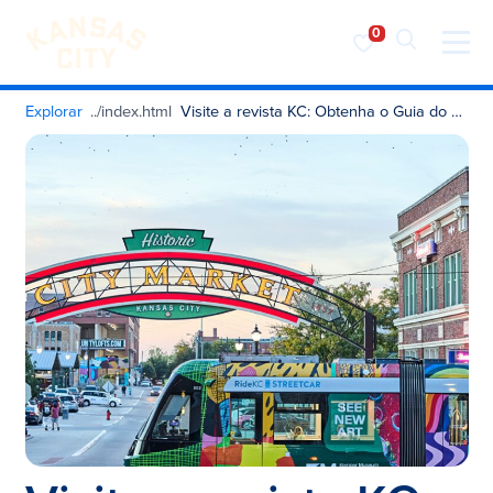
Visite o KC
Saltar para o conteúdo
Explorar
Visite a revista KC: Obtenha o Guia do Visitante