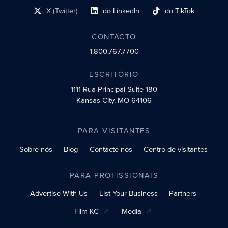
X
(Twitter)
do LinkedIn
do TikTok
Link do perfil social
Link do perfil social
Link do perfil social
CONTACTO
1.800.767.7700
ESCRITÓRIO
1111 Rua Principal
Suite 180
Kansas City, MO 64106
PARA VISITANTES
Sobre nós
Blog
Contacte-nos
Centro de visitantes
PARA PROFISSIONAIS
Advertise With Us
List Your Business
Partners
Film KC
Media